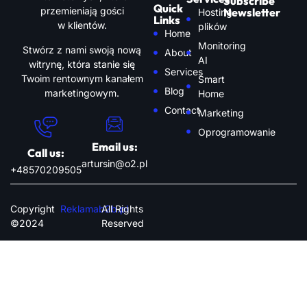
Subscribe
Quick
przemieniają gości
Newsletter
Hosting
Links
w klientów.
plików
Home
Monitoring
Stwórz z nami swoją nową
About
AI
witrynę, która stanie się
Services
Twoim rentownym kanałem
Smart
Blog
marketingowym.
Home
Contact
Marketing
Oprogramowanie
Email us:
Call us:
artursin@o2.pl
+48570209505
Copyright
Reklamab2b.pl
All Rights
©2024
Reserved