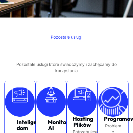
Pozostałe usługi
Transforming Ideas into Digital
Success
Pozostałe usługi które świadczymy i zachęcamy do
korzystania
Hosting
Programow
Inteligentny
Monitoring
Plików
Problem
dom
AI
Potrzebujesz
z