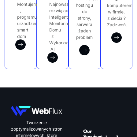
Montujemy
Najnowsze
hostingu
komputerem
,
rozwiązanie
do
w firmie,
programujemy
Inteligentny
strony,
z siecia ?
urzadfzenia
Monitoring
serwera
Zadzwoń.
smart
Domu
żaden
dom
z
problem
Wykorzystaniem
AI
Tworzenie
zoptymalizowanych stron
Our
internetowych, które
Services