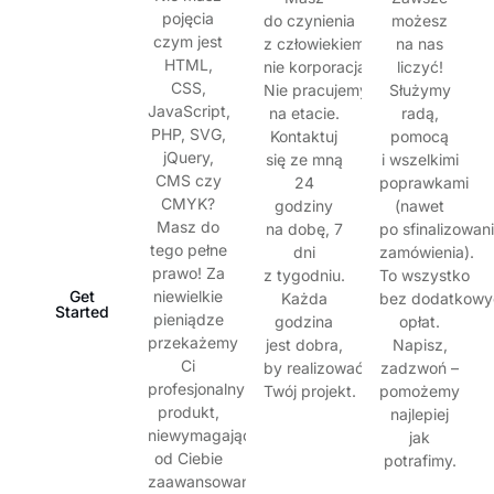
pojęcia
do czynienia
możesz
Doświadczenie
czym jest
z człowiekiem,
na nas
HTML,
nie korporacją.
liczyć!
Klienci
CSS,
Nie pracujemy
Służymy
JavaScript,
To oni
na etacie.
radą,
PHP, SVG,
są najlepszą
Kontaktuj
pomocą
jQuery,
wizytówką,
się ze mną
i wszelkimi
CMS czy
rekomendacją
24
poprawkami
CMYK?
i podwodem
godziny
(nawet
Masz do
do dumy
na dobę, 7
po sfinalizowan
tego pełne
jednocześnie.
dni
zamówienia).
prawo! Za
z tygodniu.
To wszystko
Get
niewielkie
Każda
bez dodatkowy
Started
pieniądze
godzina
opłat.
przekażemy
jest dobra,
Napisz,
Ci
by realizować
zadzwoń –
profesjonalny
Twój projekt.
pomożemy
produkt,
najlepiej
niewymagający
jak
od Ciebie
potrafimy.
zaawansowanej