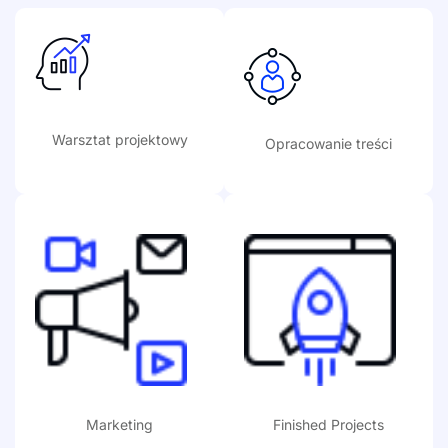
2,975
+
3,545
+
Warsztat projektowy
Opracowanie treści
1,050
+
7,456
+
Marketing
Finished Projects