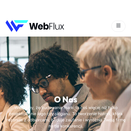
O Nas
O Nas
Wierzymy, że budowanie marki to coś więcej niż tylko
projektowanie logo czy sloganu. To tworzenie historii, która
rezonuje z odbiorcami, buduje zaufanie i wyróżnia Twoją firmę
na tle konkurencji.