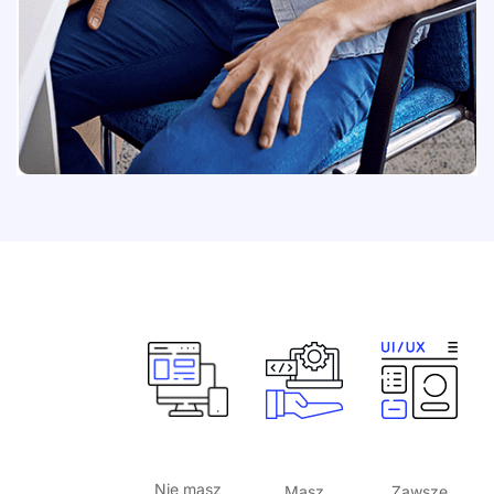
Web
Web
Ui/Ux
Designing
Development
Design
Services
Services
Services
Nie masz
Masz
Zawsze