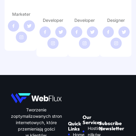
David Bell
Kevin
Georgia
Alina
Woods
James
James
Marketer
Developer
Developer
Designer
Tworzenie
zoptymalizowanych stron
Our
Services
internetowych, które
Subscribe
Quick
Newsletter
Links
Hosting
przemieniają gości
Home
plików
w klientów.