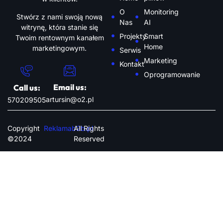
O
Monitoring
Stwórz z nami swoją nową
Nas
AI
witrynę, która stanie się
Projekty
Smart
Twoim rentownym kanałem
Home
marketingowym.
Serwis
Marketing
Kontakt
Oprogramowanie
Email us:
Call us:
artursin@o2.pl
570209505
Copyright
Reklamab2b.pl
All Rights
©2024
Reserved